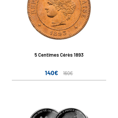
5 Centimes Cérès 1893
140€
Prix
Prix
160€
de
base