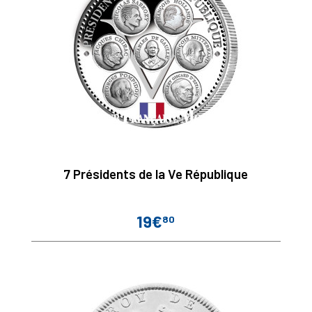
7 Présidents de la Ve République
19€
80
Prix