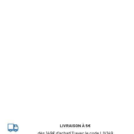
LIVRAISON À 5€
dès 149€ d'achat(1) avec le code LIV149