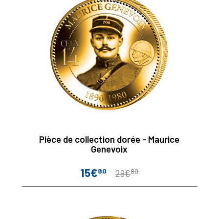
Pièce de collection dorée - Maurice
Genevoix
15€
80
80
Prix
Prix
29€
de
base