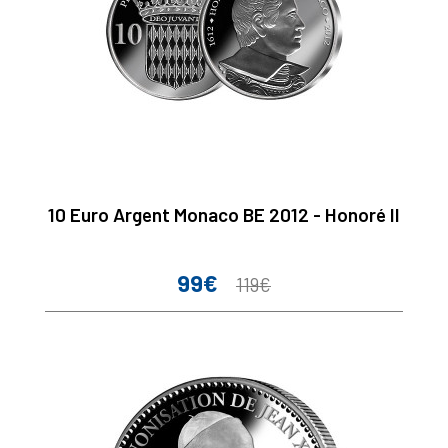
10 Euro Argent Monaco BE 2012 - Honoré II
99€
Prix
Prix
119€
de
base