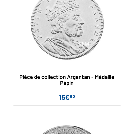
Pièce de collection Argentan - Médaille
Pépin
15€
80
Prix