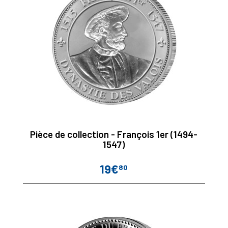
Pièce de collection - François 1er (1494-
1547)
19€
80
Prix