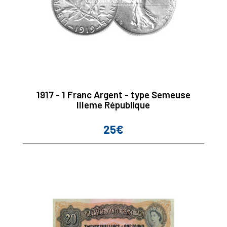
1917 - 1 Franc Argent - type Semeuse
IIIeme République
25€
Prix