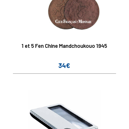
1 et 5 Fen Chine Mandchoukouo 1945
34€
Prix