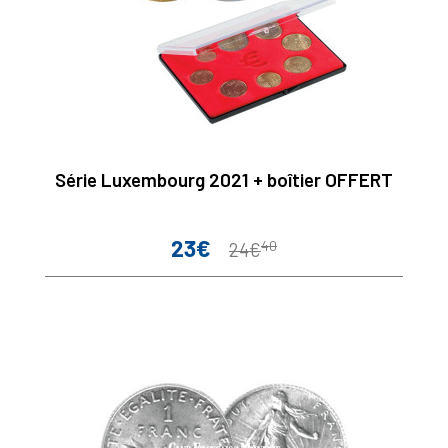
Série Luxembourg 2021 + boîtier OFFERT
23€
40
Prix
Prix
24€
de
base