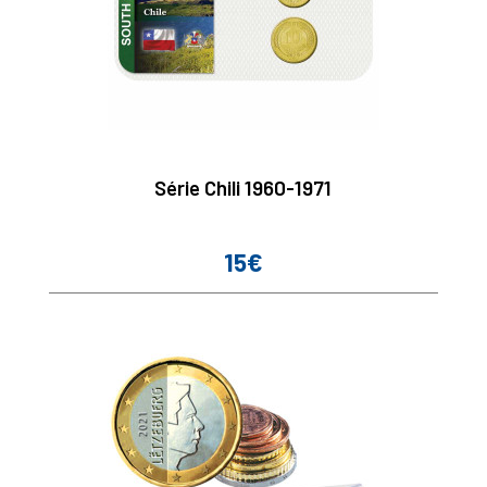
Série Chili 1960-1971
15€
Prix