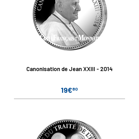
Canonisation de Jean XXIII - 2014
19€
80
Prix