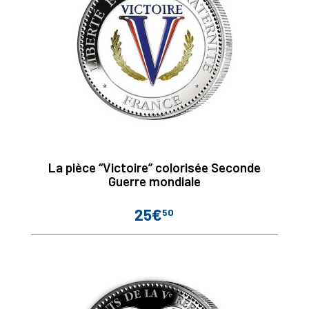
La pièce “Victoire” colorisée Seconde
Guerre mondiale
25€
50
Prix