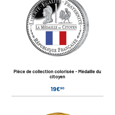
Pièce de collection colorisée - Médaille du
citoyen
19€
90
Prix