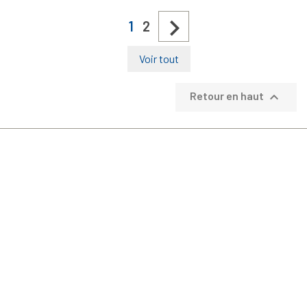

1
2
Voir tout

Retour en haut