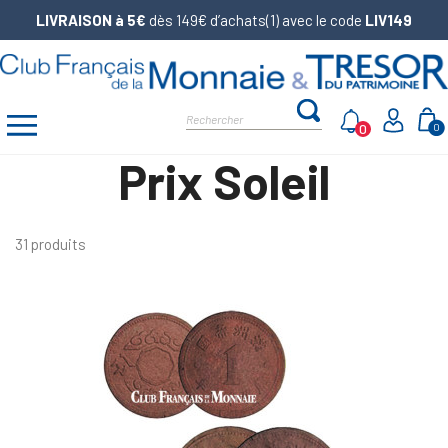
LIVRAISON à 5€
dès 149€ d’achats(1) avec le code
LIV149
0
0
Prix Soleil
31 produits