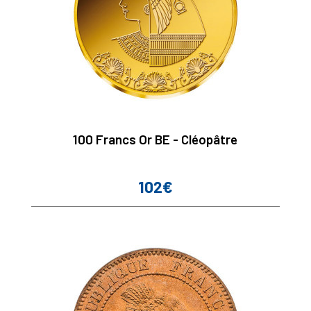
100 Francs Or BE - Cléopâtre
102€
Prix