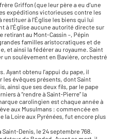
rère Griffon (que leur père a eu d'une
s expéditions victorieuses contre les
estituer à l'Église les biens qui lui
nt à l'Église aucune autorité directe sur
e retirant au Mont-Cassin –, Pépin
grandes familles aristocratiques et de
ie, et ainsi la fédérer au royaume. Saint
r un soulèvement en Bavière, orchestré
. Ayant obtenu l'appui du pape, il
par les évêques présents, dont Saint
, ainsi que ses deux fils, par le pape
iers à “rendre à Saint-Pierre” la
onarque carolingien est chaque année à
enlève aux Musulmans : commencée en
e la Loire aux Pyrénées, fut encore plus
 à Saint-Denis, le 24 septembre 768.
ndateur de Bagdad. Avant sa mort, il