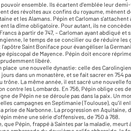
 pouvoir ensemble. Ils écartent d'emblée leur demi-f
ment des révoltes aux confins du royaume, mènent de
aine et les Alamans. Pépin et Carloman s'attachent à r
dent la dîme obligatoire. Pour autant, ils ne concède
 Francs à partir de 747, – Carloman ayant abdiqué et s
ingienne, le temps de se concilier ou de réduire les 
tent l'apôtre Saint Boniface pour évangéliser la German
ge épiscopal de Mayence. Pépin doit encore réprime
 imprudemment libéré.
n place une nouvelle dynastie: celle des Carolingiens
ses jours dans un monastère, et se fait sacrer en 754 
u trône. La même année, il est sacré une nouvelle fois
on contre les Lombards. En 756, Pépin oblige ces dern
règne de Pépin ne se déroule pas dans la paix. Un m
velles campagnes en Septimanie (Toulouse), qu'il 
la prise de Narbonne. La progression en Aquitaine, d
 Pépin mène une série d'offensives, de 750 à 768.
se, que Pépin, frappé à Saintes par la maladie, meurt
 une ambassade du deuxième calife abbasside, le fo