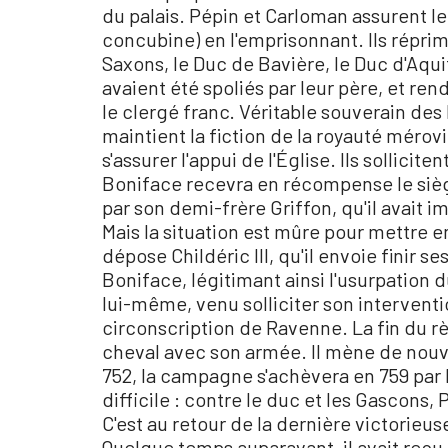
du palais. Pépin et Carloman assurent le
concubine) en l'emprisonnant. Ils répri
Saxons, le Duc de Bavière, le Duc d'Aquit
avaient été spoliés par leur père, et ren
le clergé franc. Véritable souverain des
maintient la fiction de la royauté mérov
s'assurer l'appui de l'Église. Ils sollici
Boniface recevra en récompense le siè
par son demi-frère Griffon, qu'il avait
Mais la situation est mûre pour mettre e
dépose Childéric III, qu'il envoie finir 
Boniface, légitimant ainsi l'usurpation d
lui-même, venu solliciter son interventi
circonscription de Ravenne. La fin du 
cheval avec son armée. Il mène de nou
752, la campagne s'achèvera en 759 par 
difficile : contre le duc et les Gascons,
C'est au retour de la dernière victorieu
Quelque temps auparavant, il avait reçu