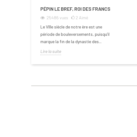
PÉPIN LE BREF, ROI DES FRANCS
25486
vues
2
Aimé
Le VIIIe siècle de notre ère est une
période de bouleversements, puisqu’il
marque la fin de la dynastie des...
Lire la suite