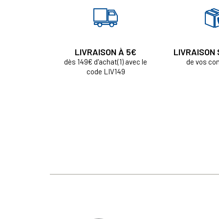
LIVRAISON À 5€
LIVRAISON
dès 149€ d'achat(1) avec le
de vos c
code LIV149