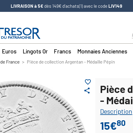
LIVRAISON à 5€
dès 149€ d’achats(1) avec le code
LIV149
Euros
Lingots Or
Francs
Monnaies Anciennes
 de France
Pièce de collection Argentan - Médaille Pépin
favorite_border
Pièce d
share
- Médai
Description
80
15€