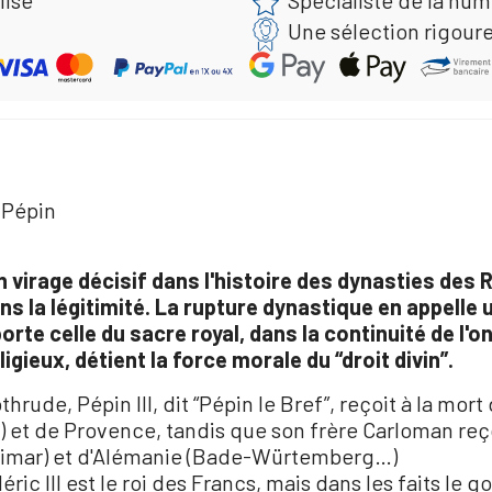
lisé
Spécialiste de la nu
Une sélection rigour
 Pépin
 virage décisif dans l'histoire des dynasties des R
sans la légitimité. La rupture dynastique en appelle
orte celle du sacre royal, dans la continuité de l'
igieux, détient la force morale du “droit divin”.
hrude, Pépin III, dit “Pépin le Bref”, reçoit à la mort
 et de Provence, tandis que son frère Carloman reçoi
eimar) et d'Alémanie (Bade-Würtemberg…)
déric III est le roi des Francs, mais dans les faits 