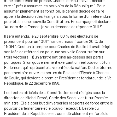
d’une conférence de presse, Charles de Gaulle avait déclaré
être : “ prêt à assumer les pouvoirs de la République ”. Pour
assumer pleinement sa fonction, le général décide de faire
appel à la décision des Français sous la forme d’un référendum
pour établir une nouvelle Constitution. En campagne il déclare :
“Au nom de la France, je vous demande de répondre OUI !”.
Il sera entendu, le 28 septembre, 80 % des électeurs se
prononcent pour un “ OUI ” franc et massif contre 20 % de
“ NON ”. C’est un triomphe pour Charles de Gaulle ! Il avait érigé
son idée de référendum pour une nouvelle Constitution sur
trois vecteurs : 1) un arbitre national au-dessus des partis
politiques, 2) un gouvernement exerçant un réel pouvoir, 3) un
Parlement qui représente la volonté de la nation. Cette réforme
parlementaire ouvre les portes du Palais de l’Élysée à Charles
de Gaulle, qui devient le premier Président et fondateur de la Ve
République, le 22 décembre 1958.
Les textes officiels de la Constitution sont rédigés sous la
direction de Michel Debré, Garde des Sceaux et futur Premier
ministre. Elle a pour but d’inverser les rapports de force entre le
pouvoir parlementaire et le pouvoir exécutif. Le rôle du
Président de la République est considérablement renforcé, lui