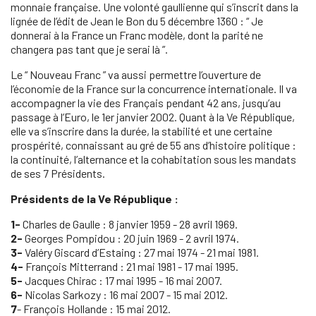
monnaie française. Une volonté gaullienne qui s’inscrit dans la
lignée de l’édit de Jean le Bon du 5 décembre 1360 : “ Je
donnerai à la France un Franc modèle, dont la parité ne
changera pas tant que je serai là ”.
Le “ Nouveau Franc ” va aussi permettre l’ouverture de
l’économie de la France sur la concurrence internationale. Il va
accompagner la vie des Français pendant 42 ans, jusqu’au
passage à l’Euro, le 1er janvier 2002. Quant à la Ve République,
elle va s’inscrire dans la durée, la stabilité et une certaine
prospérité, connaissant au gré de 55 ans d’histoire politique :
la continuité, l’alternance et la cohabitation sous les mandats
de ses 7 Présidents.
Présidents de la Ve République :
1-
Charles de Gaulle : 8 janvier 1959 - 28 avril 1969.
2-
Georges Pompidou : 20 juin 1969 - 2 avril 1974.
3-
Valéry Giscard d’Estaing : 27 mai 1974 - 21 mai 1981.
4-
François Mitterrand : 21 mai 1981 - 17 mai 1995.
5-
Jacques Chirac : 17 mai 1995 - 16 mai 2007.
6-
Nicolas Sarkozy : 16 mai 2007 - 15 mai 2012.
7
- François Hollande : 15 mai 2012.