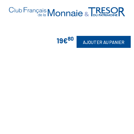
80
19€
AJOUTER AU PANIER
Vos Garanties

En Savoir Plus

Retrouvez Aussi

Suivez-Nous