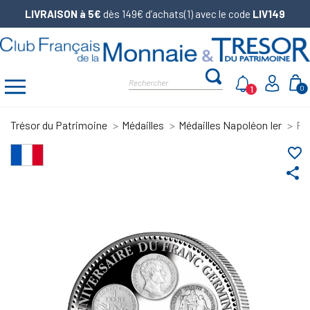
LIVRAISON à 5€
dès 149€ d’achats(1) avec le code
LIV149
1
0
Trésor du Patrimoine
Médailles
Médailles Napoléon Ier
Piè
favorite_border
share