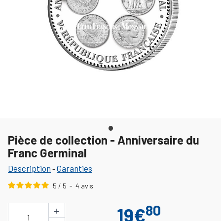
Pièce de collection - Anniversaire du
Franc Germinal
Description
Garanties
-
5
/
5
-
4
avis
80
+
19€
1