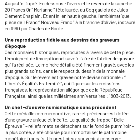
Augustin Dupré. En dessous : l’avers et le revers de la superbe
20 Francs Or “ Marianne ” tête laurée, au Coq gaulois de Jules-
Clément Chaplain. Et enfin, en haut à gauche, l’emblématique
pièce de 1 Franc “ Nouveau Franc ” à la branche d’olivier, instauré
en 1960 par Charles de Gaulle.
Une reproduction fidèle aux dessins des graveurs
d’époque
Ces monnaies historiques, reproduites à l’avers de cette pièce,
témoignent de l’exceptionnel savoir-faire de l’atelier de gravure
qui l’a réalisée. Le moindre détail a été finement gravé, avec les
plus grands soins, dans le respect du dessin de la monnaie
d’époque. Sur le revers est gravée notre devise nationale : “
Liberté, Égalité, Fraternité ”, qui figure sur les émissions
françaises, la représentation allégorique de la République
Française, ainsi que les millésimes anniversaires : 1803-2013.
Un chef-d’oeuvre numismatique sans précédent
Cette médaille commémorative, rare et précieuse est dotée
d’une gravure unique et inédite. La qualité de frappe “ Belle
Épreuve ” – reliefs mats se détachant sur le fond de pur miroir –
la plus cotée, a été choisie pour immortaliser le patrimoine
monétaire français. Un prestigieux souvenir à conserver