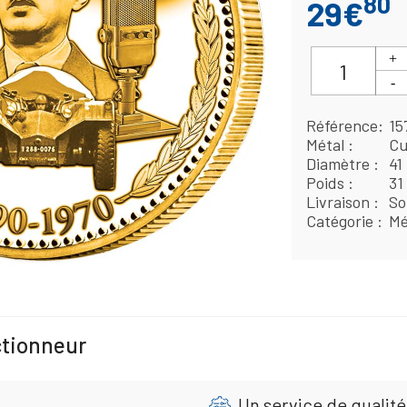
80
29€
Référence
15
Métal
Cu
Diamètre
41
Poids
31
Livraison
So
Catégorie
Mé
ctionneur
Un service de qualité