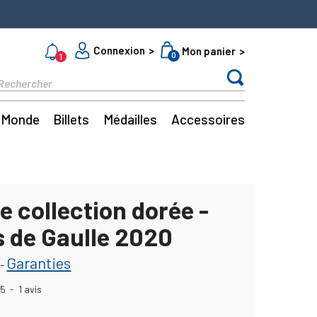
Connexion
Mon panier
0
1
Monde
Billets
Médailles
Accessoires
e collection dorée -
s de Gaulle 2020
Garanties
-
5
-
1
avis