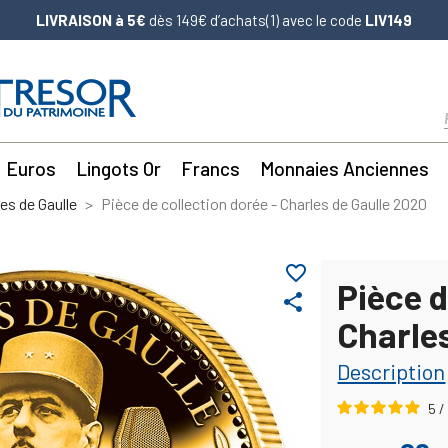
LIVRAISON à 5€
dès 149€ d’achats(1) avec le code
LIV149
Euros
Lingots Or
Francs
Monnaies Anciennes
es de Gaulle
Pièce de collection dorée - Charles de Gaulle 2020
favorite_border
Pièce d
share
Charle
Description
5
/