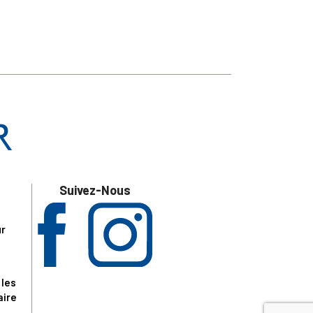
Suivez-Nous
ur
 les
aire