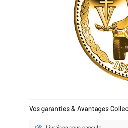
Vos garanties & Avantages Colle
Livraison sous capsule