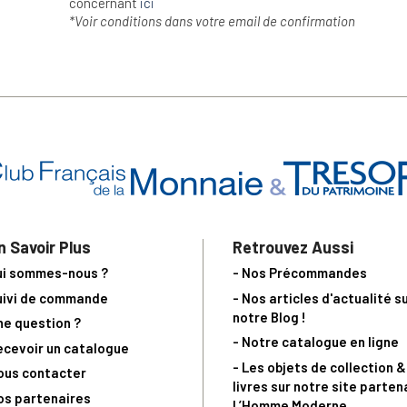
concernant
ici
*Voir conditions dans votre email de confirmation
n Savoir Plus
Retrouvez Aussi
ui sommes-nous ?
- Nos Précommandes
uivi de commande
- Nos articles d'actualité s
notre Blog !
ne question ?
- Notre catalogue en ligne
ecevoir un catalogue
- Les objets de collection &
ous contacter
livres sur notre site parten
os partenaires
L’Homme Moderne