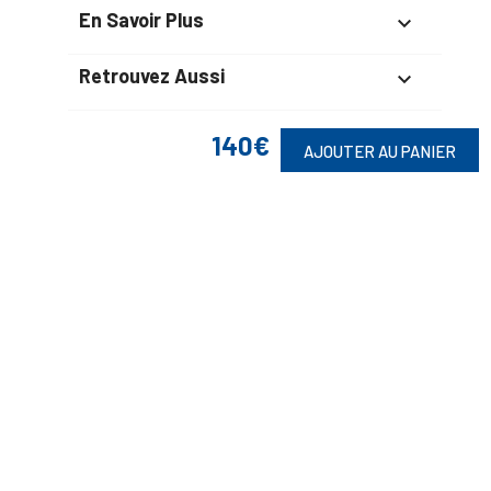
En Savoir Plus

Retrouvez Aussi

140€
AJOUTER AU PANIER
Suivez-Nous