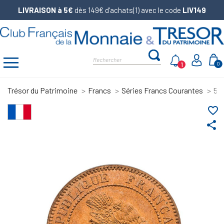
LIVRAISON à 5€
dès 149€ d’achats(1) avec le code
LIV149
1
0
Trésor du Patrimoine
Francs
Séries Francs Courantes
5 
favorite_border
share