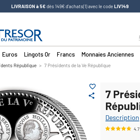
LIVRAISON à 5€
dès 149€ d’achats(1) avec le code
LIV149
Euros
Lingots Or
Francs
Monnaies Anciennes
idents République
7 Présidents de la Ve République
favorite_border
7 Prési
share
Républ
Description
4.7