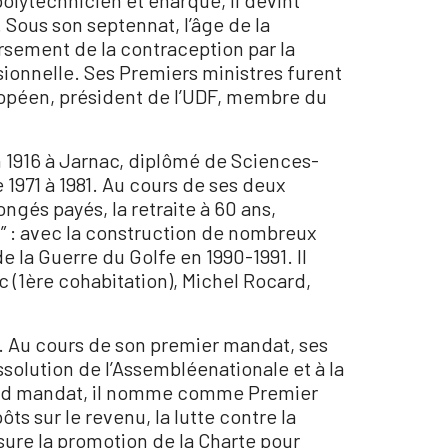
polytechnicien et énarque, il devint
Sous son septennat, l’âge de la
oursement de la contraception par la
sionnelle. Ses Premiers ministres furent
ropéen, président de l’UDF, membre du
en 1916 à Jarnac, diplômé de Sciences-
e 1971 à 1981. Au cours de ses deux
ongés payés, la retraite à 60 ans,
x” : avec la construction de nombreux
 la Guerre du Golfe en 1990-1991. Il
c (1ère cohabitation), Michel Rocard,
07. Au cours de son premier mandat, ses
issolution de l’Assembléenationale et à la
second mandat, il nomme comme Premier
ts sur le revenu, la lutte contre la
assure la promotion de la Charte pour