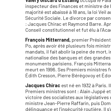
Valéry Giscard d’Estaing
occupa le Palai
inspecteur des Finances et ministre de 
majorité est abaissé à 18 ans, la loi Vei
Sécurité Sociale. Le divorce par consen
: Jacques Chirac et Raymond Barre. Apr
Conseil constitutionnel et fut élu à l’
François Mitterrand,
premier Président 
Po, après avoir été plusieurs fois minist
mandats, il fait abolir la peine de mort,
nationalise des banques et des grandes 
monuments parisiens. François Mitterran
meurt en 1996. Ses Premiers ministres fu
Édith Cresson, Pierre Bérégovoy et Édou
Jacques Chirac
est né en 1932 à Paris. 
Premiers ministres sont : Alain Juppé et 
victoire des socialistes aux législativ
ministre Jean-Pierre Raffarin, puis Domin
délinquance et l’insécurité routière. Il s