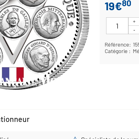
80
19€
Référence
15
Catégorie
Mé
ctionneur