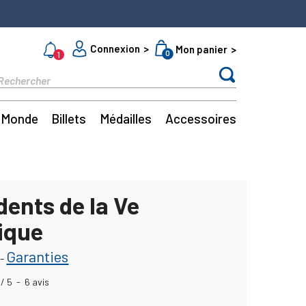
Connexion
Mon panier
0
1
Monde
Billets
Médailles
Accessoires
dents de la Ve
ique
Garanties
-
/
5
-
6
avis