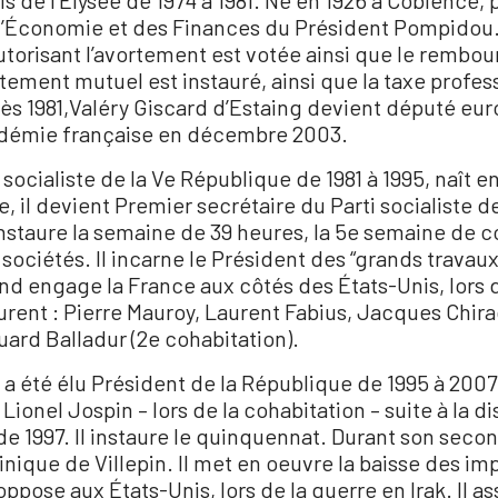
s de l’Élysée de 1974 à 1981. Né en 1926 à Coblence, 
l’Économie et des Finances du Président Pompidou. 
l autorisant l’avortement est votée ainsi que le remb
tement mutuel est instauré, ainsi que la taxe profes
ès 1981,Valéry Giscard d’Estaing devient député eu
Académie française en décembre 2003.
socialiste de la Ve République de 1981 à 1995, naît 
re, il devient Premier secrétaire du Parti socialiste d
 instaure la semaine de 39 heures, la 5e semaine de c
sociétés. Il incarne le Président des “grands travau
d engage la France aux côtés des États-Unis, lors de
rent : Pierre Mauroy, Laurent Fabius, Jacques Chira
ard Balladur (2e cohabitation).
Il a été élu Président de la République de 1995 à 20
Lionel Jospin – lors de la cohabitation – suite à la d
es de 1997. Il instaure le quinquennat. Durant son 
ique de Villepin. Il met en oeuvre la baisse des impô
’oppose aux États-Unis, lors de la guerre en Irak. Il 