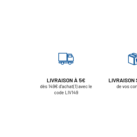
LIVRAISON À 5€
LIVRAISON
dès 149€ d'achat(1) avec le
de vos c
code LIV149