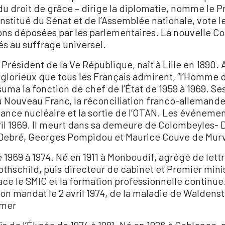
du droit de grâce – dirige la diplomatie, nomme le 
stitué du Sénat et de l’Assemblée nationale, vote les
s déposées par les parlementaires. La nouvelle Con
és au suffrage universel.
résident de la Ve République, naît à Lille en 1890. A
ue glorieux que tous les Français admirent, “l’Homme d
ssuma la fonction de chef de l’État de 1959 à 1969. 
n du Nouveau Franc, la réconciliation franco-allemand
sance nucléaire et la sortie de l’OTAN. Les événemen
vril 1969. Il meurt dans sa demeure de Colombeyles-
el Debré, Georges Pompidou et Maurice Couve de Murv
 1969 à 1974. Né en 1911 à Monboudif, agrégé de lettr
othschild, puis directeur de cabinet et Premier minist
e le SMIC et la formation professionnelle continue. Il
on mandat le 2 avril 1974, de la maladie de Waldenst
smer