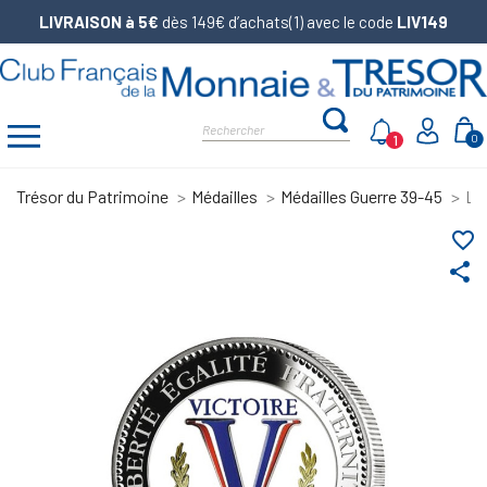
LIVRAISON à 5€
dès 149€ d’achats(1) avec le code
LIV149
1
0
Trésor du Patrimoine
Médailles
Médailles Guerre 39-45
La
favorite_border
share