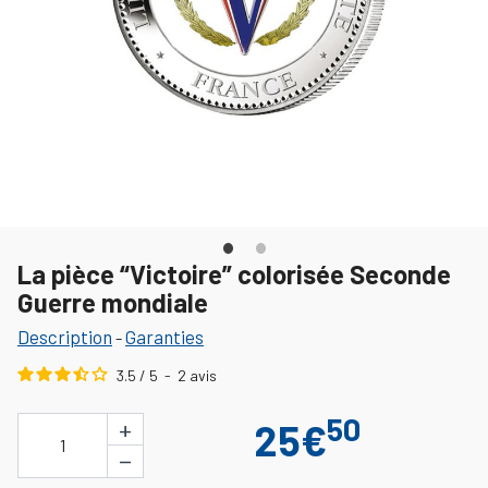
La pièce “Victoire” colorisée Seconde
Guerre mondiale
Description
Garanties
-
3.5
/
5
-
2
avis
50
+
25€
1
−