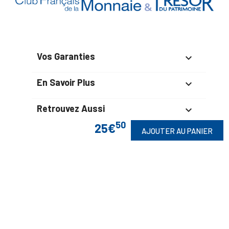
Vos Garanties

En Savoir Plus

Retrouvez Aussi

50
25€
AJOUTER AU PANIER
Suivez-Nous