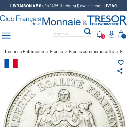
LIVRAISON à 5€
dès 149€ d’achats(1) avec le code
LIV149
1
0
Trésor du Patrimoine
Francs
Francs commémoratifs
Fra
favorite_border
share