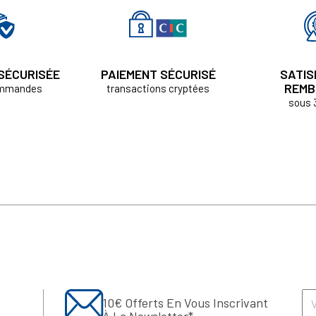
 SÉCURISÉE
PAIEMENT SÉCURISÉ
SATIS
REMB
ommandes
transactions cryptées
sous 
10€ Offerts En Vous Inscrivant
À La Newsletter*