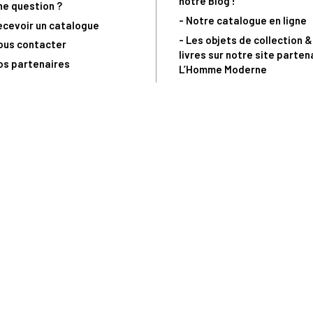
notre Blog !
ne question ?
- Notre catalogue en ligne
ecevoir un catalogue
- Les objets de collection &
ous contacter
livres sur notre site parten
os partenaires
L’Homme Moderne
nde est sujette à notre acceptation et livrable dans la limite des stocks 
 la livraison à 5 Euros dès 149 Euros d’achat, pour toute commande passée 
précommandes. Code non cumulable avec tout autre Code Privilège.
(a) 0 892 680 165 : 0,40€/min + prix d'un appel
Copyright © - Trésor du Patrimoine.fr - Tous droits réservés