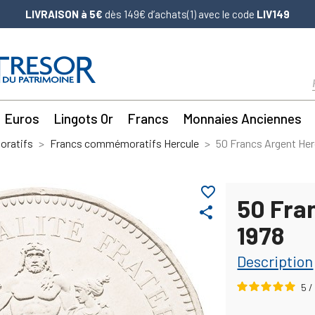
LIVRAISON à 5€
dès 149€ d’achats(1) avec le code
LIV149
Euros
Lingots Or
Francs
Monnaies Anciennes
ratifs
Francs commémoratifs Hercule
50 Francs Argent Her
favorite_border
50 Fra
share
1978
Description
5
/