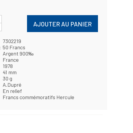
AJOUTER AU PANIER
7302219
50 Francs
Argent 900‰
France
1978
41 mm
30 g
A.Dupré
En relief
Francs commémoratifs Hercule