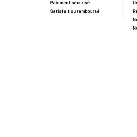
Paiement sécurisé
U
Satisfait ou remboursé
R
N
N
Toute comma
(1) Avec le code Privilège
LIV149
vous bénéficiez de