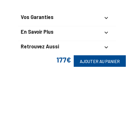
Vos Garanties

En Savoir Plus

Retrouvez Aussi

177€
AJOUTER AU PANIER
Suivez-Nous