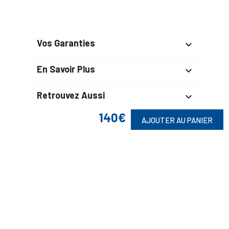
Vos Garanties

En Savoir Plus

Retrouvez Aussi

140€
AJOUTER AU PANIER
Suivez-Nous