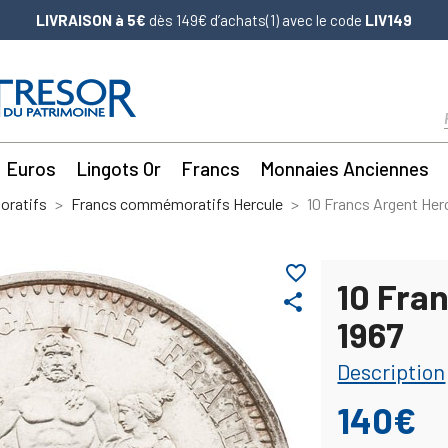
LIVRAISON à 5€
dès 149€ d’achats(1) avec le code
LIV149
Euros
Lingots Or
Francs
Monnaies Anciennes
ratifs
Francs commémoratifs Hercule
10 Francs Argent Her
favorite_border
10 Fra
share
1967
Description
140€