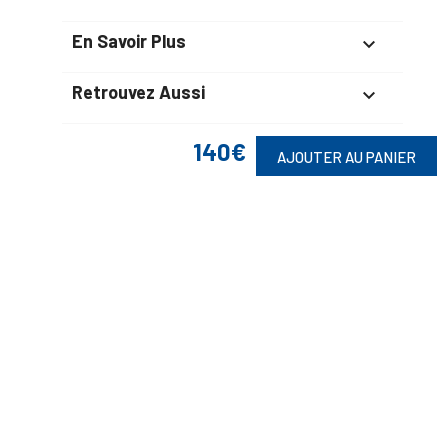
En Savoir Plus

Retrouvez Aussi

140€
AJOUTER AU PANIER
Suivez-Nous