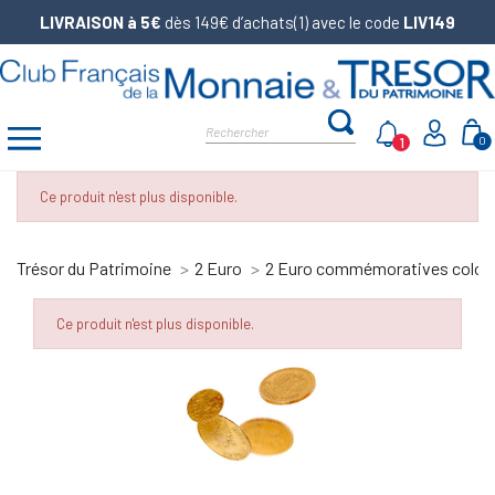
LIVRAISON à 5€
dès 149€ d’achats(1) avec le code
LIV149
1
0
Ce produit n'est plus disponible.
Trésor du Patrimoine
2 Euro
2 Euro commémoratives color
Ce produit n'est plus disponible.