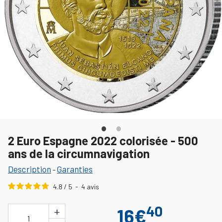
2 Euro Espagne 2022 colorisée - 500
ans de la circumnavigation
Description
Garanties
-
4.8
/
5
-
4
avis
40
+
16€
1