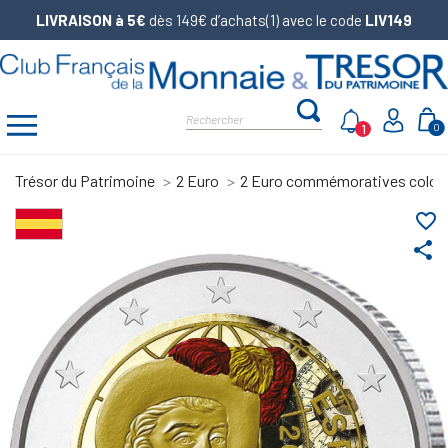
LIVRAISON à 5€
dès 149€ d’achats(1) avec le code
LIV149
1
0
Trésor du Patrimoine
2 Euro
2 Euro commémoratives color
favorite_border
share