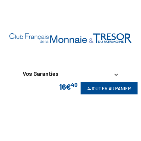
Vos Garanties

40
16€
AJOUTER AU PANIER
En Savoir Plus

Retrouvez Aussi
