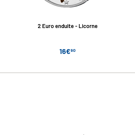
2 Euro enduite - Licorne
16€
90
Prix