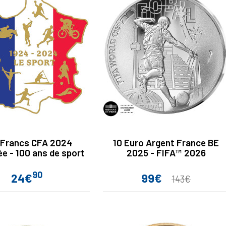
 Francs CFA 2024
10 Euro Argent France BE
ée - 100 ans de sport
2025 - FIFA™ 2026
90
24€
99€
Prix
Prix
Prix
143€
de
base