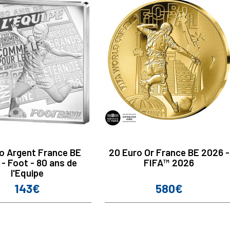
ro Argent France BE
20 Euro Or France BE 2026 -
- Foot - 80 ans de
FIFA™ 2026
l'Equipe
143€
580€
Prix
Prix