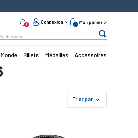
Connexion
Mon panier
0
1
Monde
Billets
Médailles
Accessoires
6
Trier par
keyboard_arrow_down