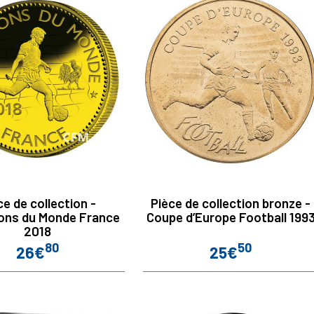
ce de collection -
Pièce de collection bronze -
ons du Monde France
Coupe d’Europe Football 199
2018
80
50
26€
25€
Prix
Prix