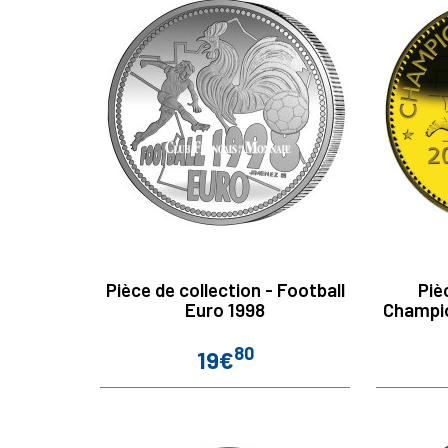
Pièce de collection - Football
Piè
Euro 1998
Champi
80
19€
Prix