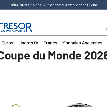
LIVRAISON à 5€
dès 149€ d’achats(1) avec le code
LIV149
Euros
Lingots Or
Francs
Monnaies Anciennes
Coupe du Monde 202