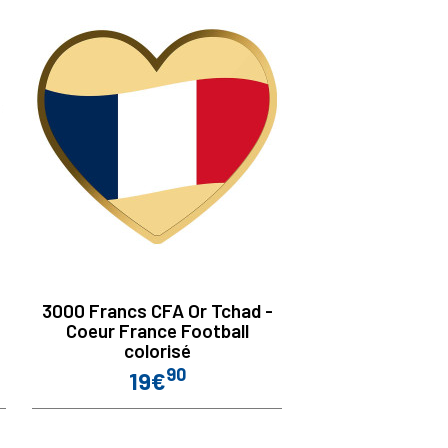
3000 Francs CFA Or Tchad -
Coeur France Football
colorisé
90
19€
Prix