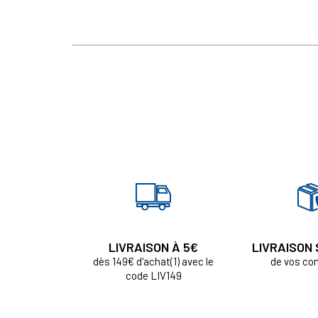
LIVRAISON À 5€
LIVRAISON
dès 149€ d'achat(1) avec le
de vos c
code LIV149