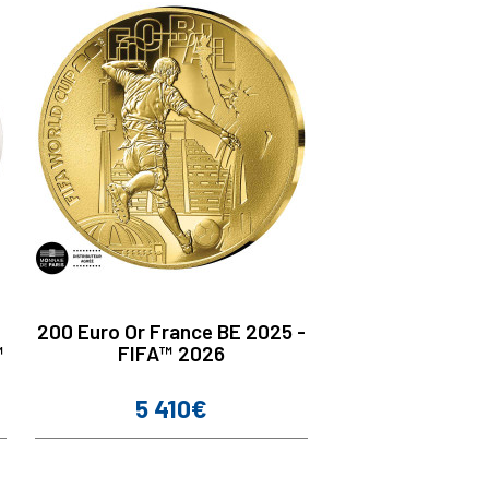
200 Euro Or France BE 2025 -
™
FIFA™ 2026
5 410€
Prix