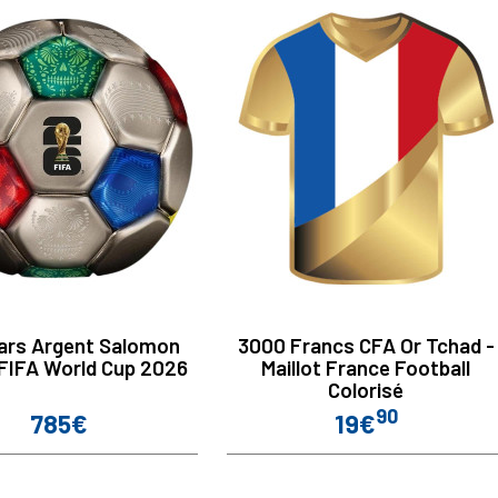
lars Argent Salomon
3000 Francs CFA Or Tchad -
FIFA World Cup 2026
Maillot France Football
Colorisé
90
785€
19€
Prix
Prix