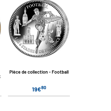
Pièce de collection - Football
3
80
19€
Prix