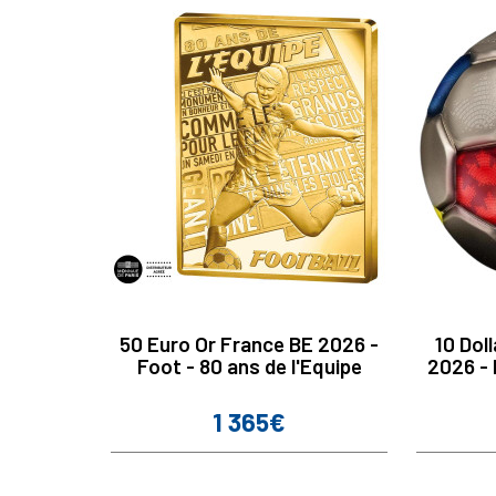
50 Euro Or France BE 2026 -
10 Dol
Foot - 80 ans de l'Equipe
2026 - 
1 365€
Prix