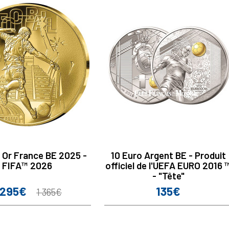
 Or France BE 2025 -
10 Euro Argent BE - Produit
FIFA™ 2026
officiel de l'UEFA EURO 2016 
- "Tête"
 295€
135€
ix
Prix
Prix
1 365€
de
base