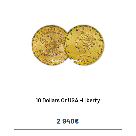
10 Dollars Or USA -Liberty
2 940€
Prix