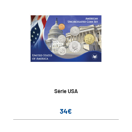
Série USA
34€
Prix