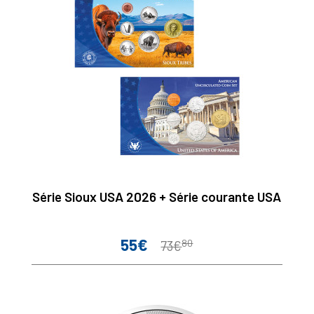
Série Sioux USA 2026 + Série courante USA
55€
80
Prix
Prix
73€
de
base