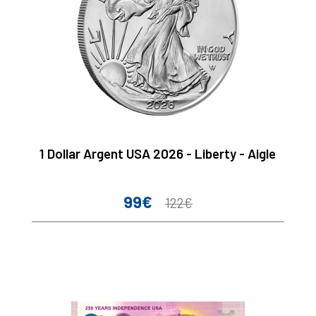
1 Dollar Argent USA 2026 - Liberty - Aigle
99€
Prix
Prix
122€
de
base