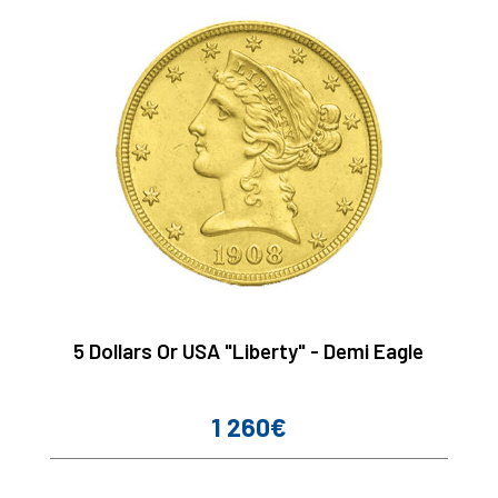
5 Dollars Or USA "Liberty" - Demi Eagle
1 260€
Prix