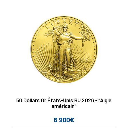
50 Dollars Or États-Unis BU 2026 - “Aigle
américain”
6 900€
Prix