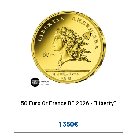
50 Euro Or France BE 2026 - “Liberty”
1 350€
Prix