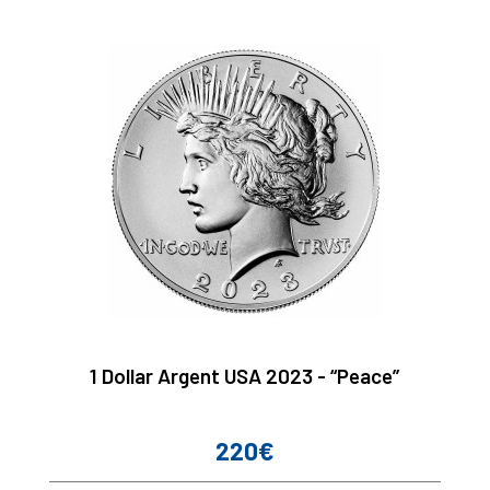
1 Dollar Argent USA 2023 - “Peace”
220€
Prix