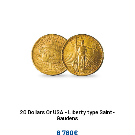
20 Dollars Or USA - Liberty type Saint-
Gaudens
6 780€
Prix