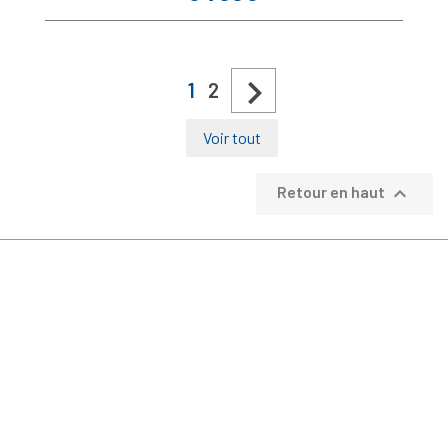

1
2
Voir tout

Retour en haut