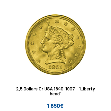
2,5 Dollars Or USA 1840-1907 - “Liberty
head”
1 650€
Prix