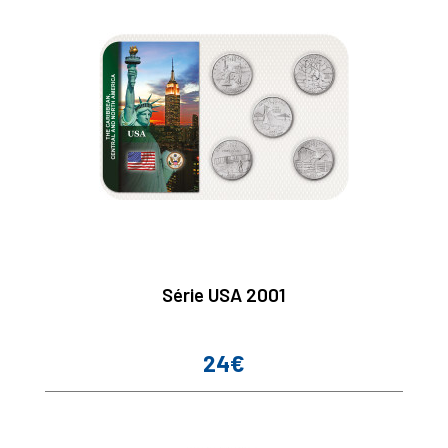
Série USA 2001
24€
Prix