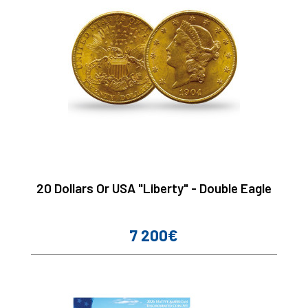
20 Dollars Or USA "Liberty" - Double Eagle
7 200€
Prix