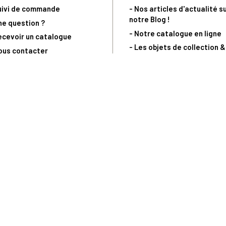
uivi de commande
- Nos articles d'actualité s
notre Blog !
ne question ?
- Notre catalogue en ligne
ecevoir un catalogue
- Les objets de collection &
ous contacter
livres sur notre site parten
os partenaires
L’Homme Moderne
nde est sujette à notre acceptation et livrable dans la limite des stocks 
 la livraison à 5 Euros dès 149 Euros d’achat, pour toute commande passée 
précommandes. Code non cumulable avec tout autre Code Privilège.
(a) 0 892 680 165 : 0,40€/min + prix d'un appel