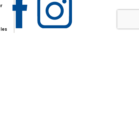
ur
 les
aire
disponibles.
sur le site tresordupatrimoine.fr, hors produits en