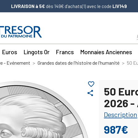
LIVRAISON à 5€
dès 149€ d’achats(1) avec le code
LIV149
Euros
Lingots Or
Francs
Monnaies Anciennes
re - Evénement
Grandes dates de l'histoire de l'humanité
50 Eu
favorite_border
50 Eur
share
2026 -
Description
987€