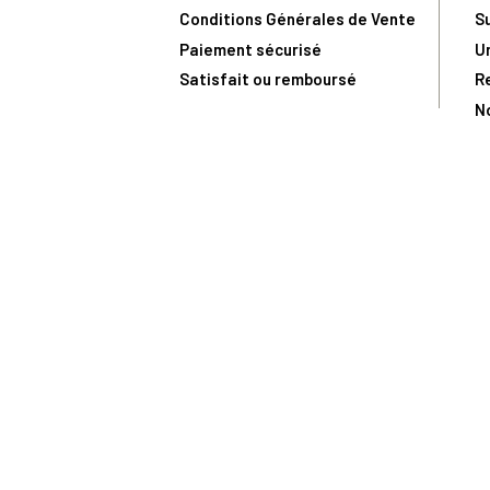
Conditions Générales de Vente
S
Paiement sécurisé
U
Satisfait ou remboursé
R
N
N
Toute comma
(1) Avec le code Privilège
LIV149
vous bénéficiez de