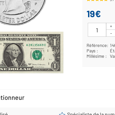
19€
Référence
14
Pays
Ét
Millésime
Va
ctionneur
lisé
Spécialiste de la nu