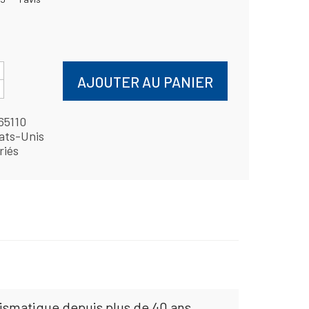
AJOUTER AU PANIER
65110
ats-Unis
riés
mismatique depuis plus de 40 ans