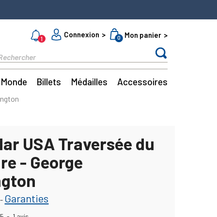
Connexion
Mon panier
0
1
Monde
Billets
Médailles
Accessoires
ington
llar USA Traversée du
re - George
ngton
Garanties
-
5
-
1
avis