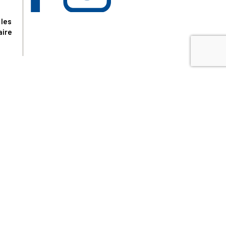
 les
aire
disponibles.
sur le site tresordupatrimoine.fr, hors produits en