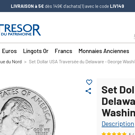
LIVRAISON à 5€
dès 149€ d’achats(1) avec le code
LIV149
Euros
Lingots Or
Francs
Monnaies Anciennes
ue du Nord
Set Dollar USA Traversée du Delaware - George Wash
favorite_border
Set Do
share
Delawa
Washi
Description
5
/