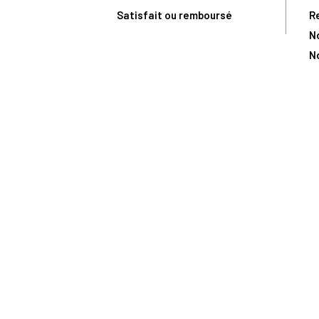
Satisfait ou remboursé
R
N
N
Toute comma
(1) Avec le code Privilège
LIV149
vous bénéficiez de