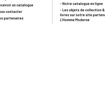
- Notre catalogue en ligne
ecevoir un catalogue
- Les objets de collection &
ous contacter
livres sur notre site parten
os partenaires
L’Homme Moderne
nde est sujette à notre acceptation et livrable dans la limite des stocks 
 la livraison à 5 Euros dès 149 Euros d’achat, pour toute commande passée 
précommandes. Code non cumulable avec tout autre Code Privilège.
(a) 0 892 680 165 : 0,40€/min + prix d'un appel
Copyright © - Trésor du Patrimoine.fr - Tous droits réservés