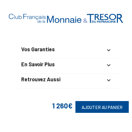
Vos Garanties

En Savoir Plus

Retrouvez Aussi

1 260€
AJOUTER AU PANIER
Suivez-Nous