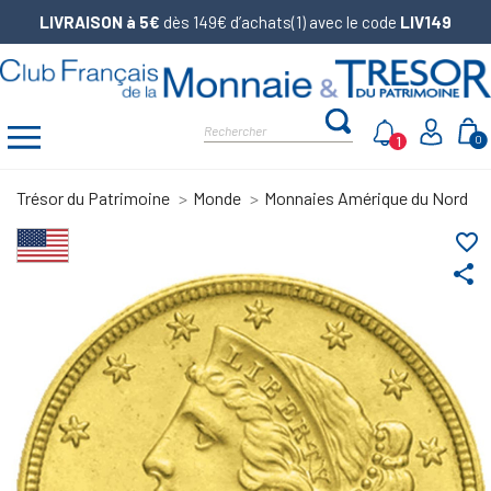
LIVRAISON à 5€
dès 149€ d’achats(1) avec le code
LIV149
1
0
Trésor du Patrimoine
Monde
Monnaies Amérique du Nord
favorite_border
share