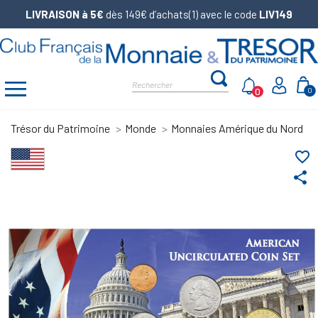
LIVRAISON à 5€
dès 149€ d’achats(1) avec le code
LIV149
0
0
Trésor du Patrimoine
Monde
Monnaies Amérique du Nord
favorite_border
share