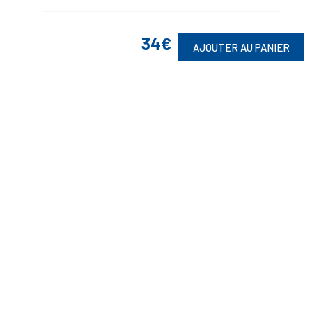
34€
AJOUTER AU PANIER
Suivez-Nous
Toute commande est sujette à notre acceptation et livrable dans la