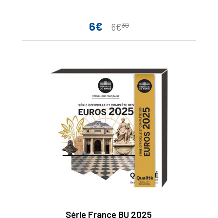
6€
30
Prix
Prix
6€
de
base
Série France BU 2025