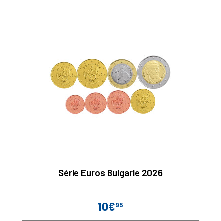
base
Série Euros Bulgarie 2026
10€
95
Prix