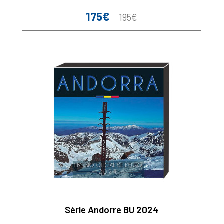
175€
Prix
Prix
195€
de
base
Série Andorre BU 2024