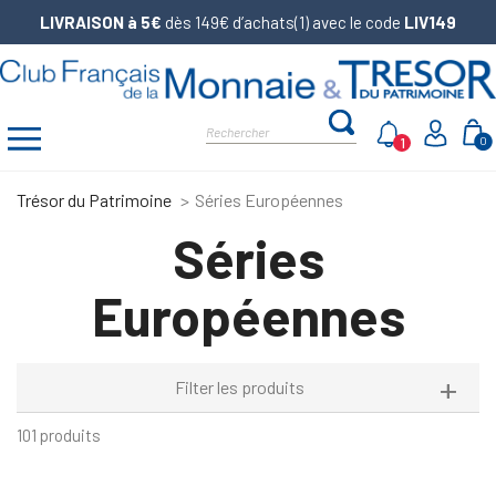
LIVRAISON à 5€
dès 149€ d’achats(1) avec le code
LIV149
1
0
Trésor du Patrimoine
Séries Européennes
Séries
Européennes
Filter les produits
101 produits