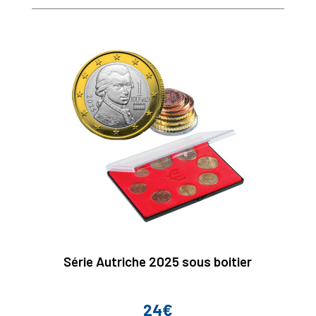
Série Autriche 2025 sous boitier
24€
Prix