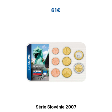
61€
Prix
Série Slovénie 2007