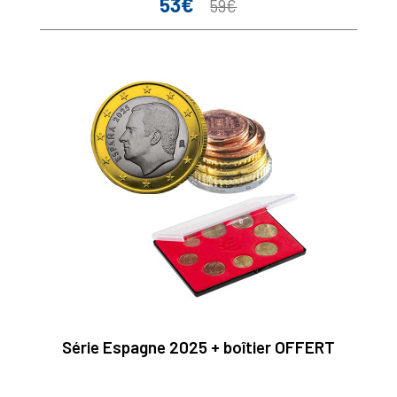
53€
Prix
Prix
59€
de
base
Série Espagne 2025 + boîtier OFFERT