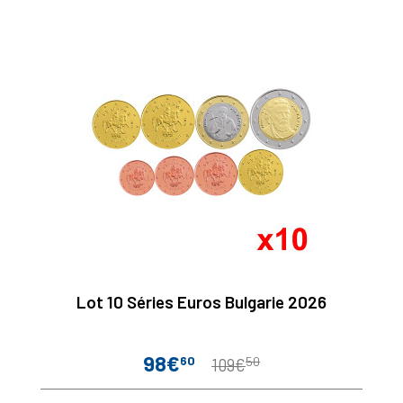
Lot 10 Séries Euros Bulgarie 2026
98€
60
50
Prix
Prix
109€
de
base