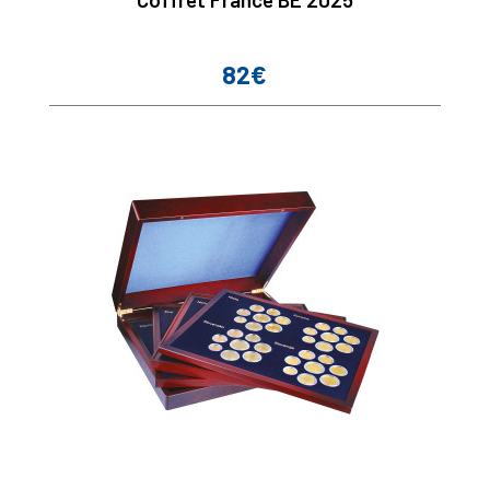
82€
Prix