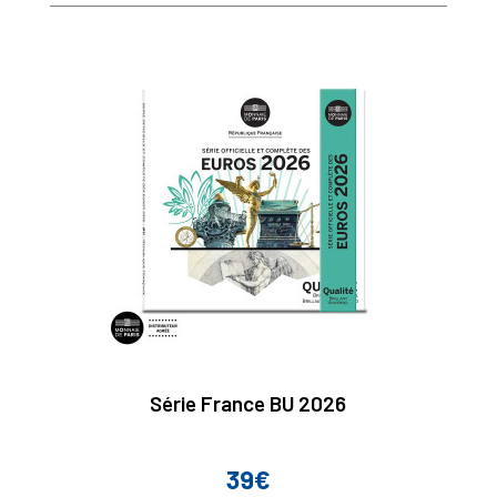
Série France BU 2026
39€
Prix