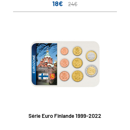
18€
Prix
Prix
24€
de
base
Série Euro Finlande 1999-2022