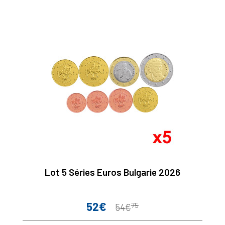
Lot 5 Séries Euros Bulgarie 2026
52€
75
Prix
Prix
54€
de