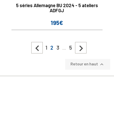
5 séries Allemagne BU 2024 - 5 ateliers
ADFGJ
195€
Prix


1
2
3
5
…

Retour en haut