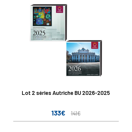
Lot 2 séries Autriche BU 2026-2025
133€
Prix
Prix
141€
de
base