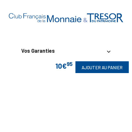
Vos Garanties

95
10€
En Savoir Plus

AJOUTER AU PANIER
Retrouvez Aussi

Suivez-Nous