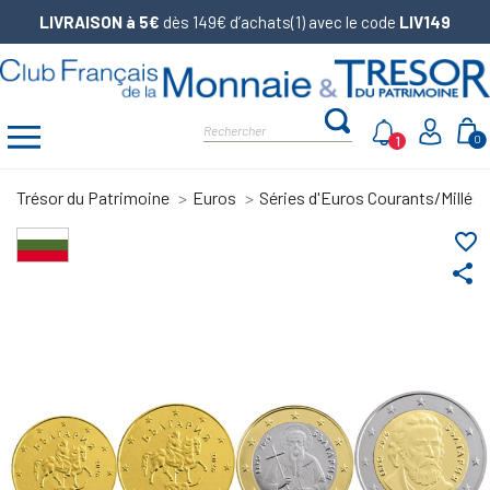
LIVRAISON à 5€
dès 149€ d’achats(1) avec le code
LIV149
1
0
Trésor du Patrimoine
Euros
Séries d'Euros Courants/Millés
favorite_border
share