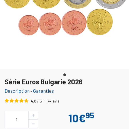
Série Euros Bulgarie 2026
Description
Garanties
-
4.6
/
5
-
74
avis
95
+
10€
1
−