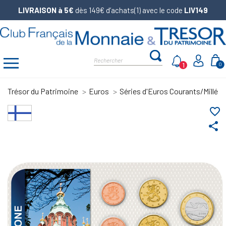
LIVRAISON à 5€
dès 149€ d’achats(1) avec le code
LIV149
1
0
Trésor du Patrimoine
Euros
Séries d'Euros Courants/Millés
favorite_border
share