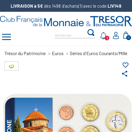
LIVRAISON à 5€
dès 149€ d’achats(1) avec le code
LIV149
1
0
Trésor du Patrimoine
Euros
Séries d'Euros Courants/Millés
favorite_border
share