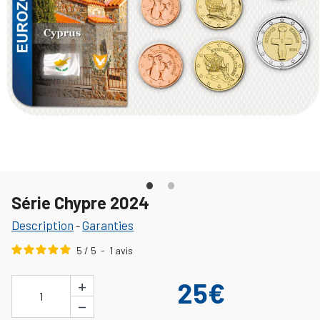
Série Chypre 2024
Description
Garanties
-
5
/
5
-
1
avis
+
25€
1
−