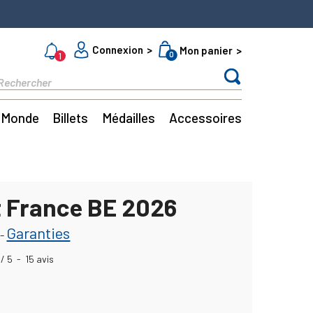
Connexion
Mon panier
0
1
Monde
Billets
Médailles
Accessoires
t France BE 2026
Garanties
-
/
5
-
15
avis