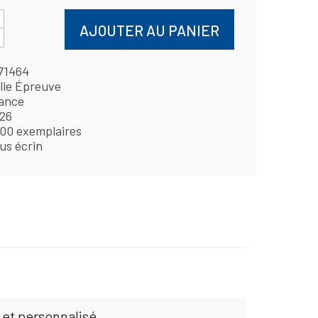
AJOUTER AU PANIER
71464
lle Épreuve
ance
26
00 exemplaires
us écrin
 et personnalisé