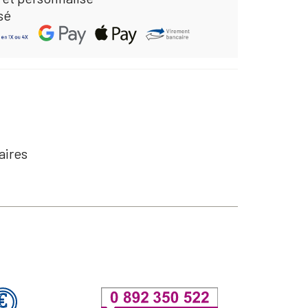
sé
aires