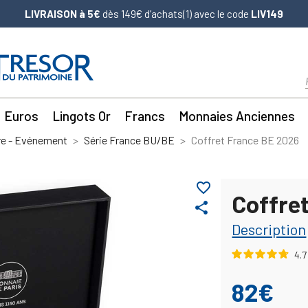
LIVRAISON à 5€
dès 149€ d’achats(1) avec le code
LIV149
Euros
Lingots Or
Francs
Monnaies Anciennes
re - Evénement
Série France BU/BE
Coffret France BE 2026
favorite_border
Coffre
share
Description
4.7
82€