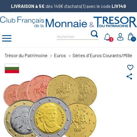
LIVRAISON à 5€
dès 149€ d’achats(1) avec le code
LIV149
1
0
Trésor du Patrimoine
Euros
Séries d'Euros Courants/Millés
favorite_border
share