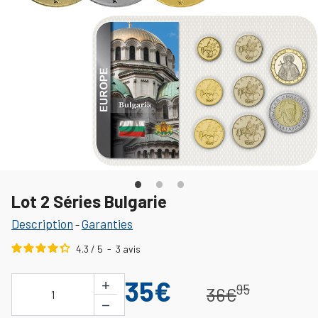
Lot 2 Séries Bulgarie
Description
Garanties
-
4.3
/
5
-
3
avis
+
35€
95
36€
1
−