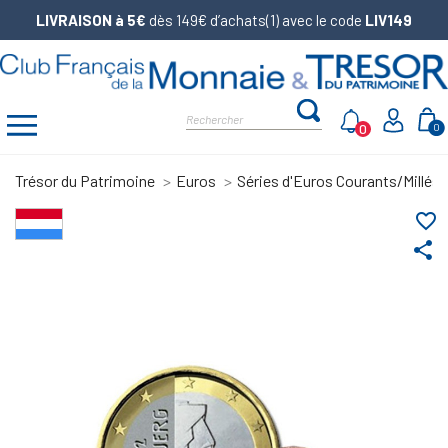
LIVRAISON à 5€
dès 149€ d’achats(1) avec le code
LIV149
0
0
Trésor du Patrimoine
Euros
Séries d'Euros Courants/Millés
favorite_border
share