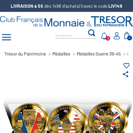
LIVRAISON à 5€
dès 149€ d’achats(1) avec le code
LIV149
1
0
Trésor du Patrimoine
Médailles
Médailles Guerre 39-45
Cof
favorite_border
share