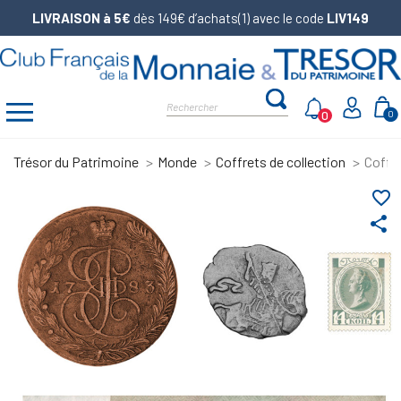
LIVRAISON à 5€
dès 149€ d’achats(1) avec le code
LIV149
0
0
Trésor du Patrimoine
Monde
Coffrets de collection
Coffr
favorite_border
share