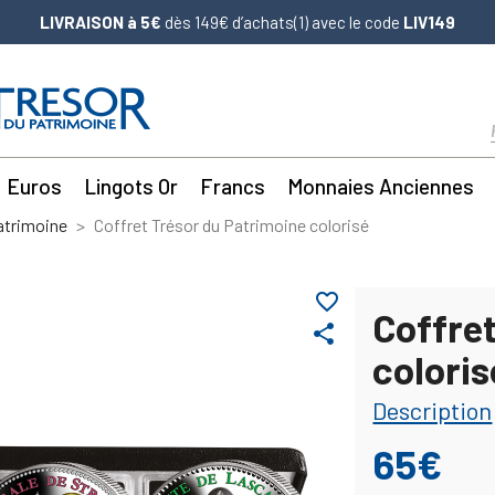
LIVRAISON à 5€
dès 149€ d’achats(1) avec le code
LIV149
Euros
Lingots Or
Francs
Monnaies Anciennes
atrimoine
Coffret Trésor du Patrimoine colorisé
favorite_border
Coffre
share
coloris
Description
65€