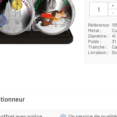
Référence
15
Métal
Cu
Diamètre
41
Poids
31
Tranche
Ca
Livraison
So
ctionneur
coffret avec notice
Un service de qualité