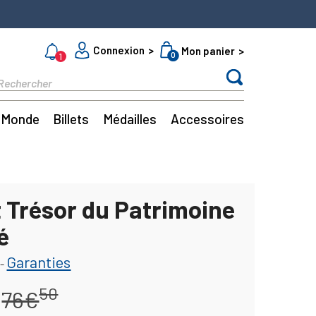
Connexion
Mon panier
0
1
Monde
Billets
Médailles
Accessoires
t Trésor du Patrimoine
é
Garanties
-
50
76€