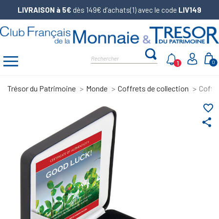
LIVRAISON à 5€
dès 149€ d’achats(1) avec le code
LIV149
1
0
Trésor du Patrimoine
Monde
Coffrets de collection
Coffr
favorite_border
share