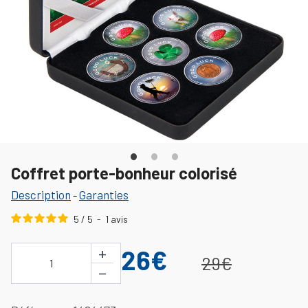
Coffret porte-bonheur colorisé
Description
Garanties
-
5
/
5
-
1
avis
+
26€
29€
1
−