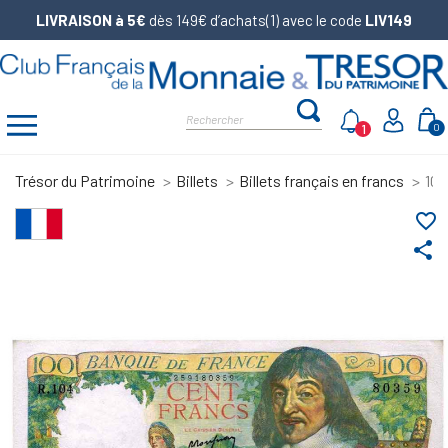
LIVRAISON à 5€
dès 149€ d’achats(1) avec le code
LIV149
1
0
Trésor du Patrimoine
Billets
Billets français en francs
100
favorite_border
share