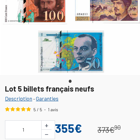
Lot 5 billets français neufs
Description
Garanties
-
5
/
5
-
1
avis
+
355€
90
373€
1
−