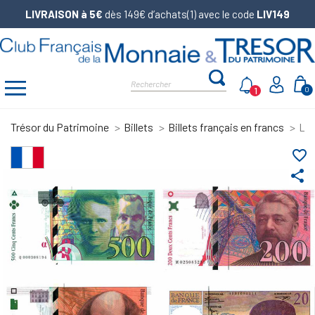
LIVRAISON à 5€
dès 149€ d’achats(1) avec le code
LIV149
1
0
Trésor du Patrimoine
Billets
Billets français en francs
Lot
favorite_border
share