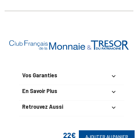
Vos Garanties

En Savoir Plus

Retrouvez Aussi

22€
AJOUTER AU PANIER