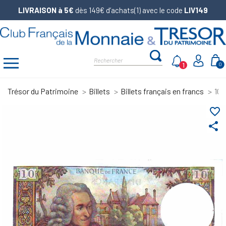
LIVRAISON à 5€
dès 149€ d’achats(1) avec le code
LIV149
1
0
Trésor du Patrimoine
Billets
Billets français en francs
10 
favorite_border
share