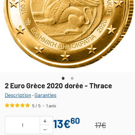
2 Euro Grèce 2020 dorée - Thrace
Description
Garanties
-
5
/
5
-
1
avis
60
+
13€
17€
1
−