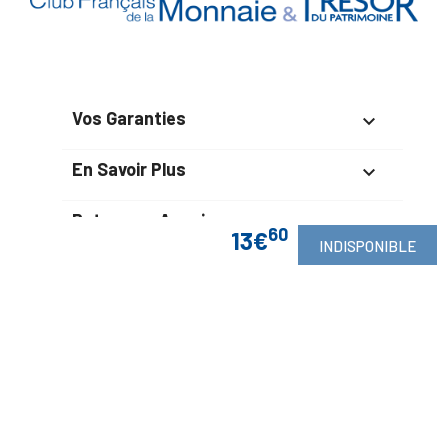
Vos Garanties

En Savoir Plus

Retrouvez Aussi

60
13€
INDISPONIBLE
Suivez-Nous