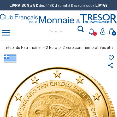
LIVRAISON à 5€
dès 149€ d’achats(1) avec le code
LIV149
1
0
Trésor du Patrimoine
2 Euro
2 Euro commémoratives étran
favorite_border
share