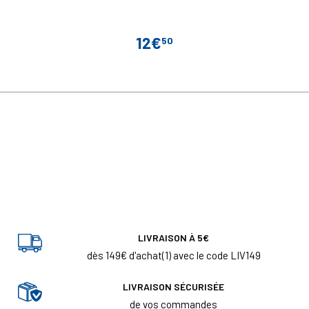
12€
50
Prix
LIVRAISON À 5€
dès 149€ d'achat(1) avec le code LIV149
LIVRAISON SÉCURISÉE
de vos commandes