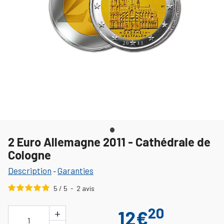
2 Euro Allemagne 2011 - Cathédrale de
Cologne
Description
Garanties
-
5
/
5
-
2
avis
20
+
12€
1