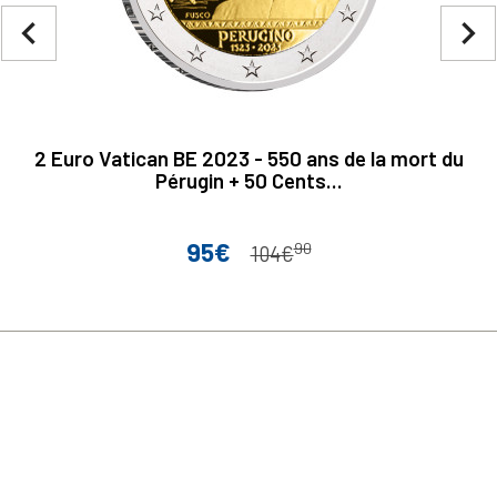
navigate_before
navigate_next
2 Euro Vatican BE 2023 - 550 ans de la mort du
Pérugin + 50 Cents...
95€
90
Prix
Prix de base
104€