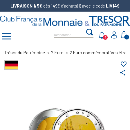
LIVRAISON à 5€
dès 149€ d’achats(1) avec le code
LIV149
1
0
Trésor du Patrimoine
2 Euro
2 Euro commémoratives étran
favorite_border
share