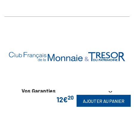
Vos Garanties

20
12€
AJOUTER AU PANIER
En Savoir Plus

Retrouvez Aussi
