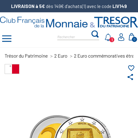
LIVRAISON à 5€
dès 149€ d’achats(1) avec le code
LIV149
1
0
Trésor du Patrimoine
2 Euro
2 Euro commémoratives étran
favorite_border
share