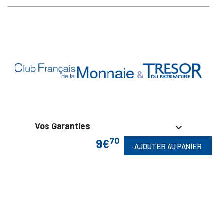
Vos Garanties

70
9€
AJOUTER AU PANIER
En Savoir Plus

Retrouvez Aussi
