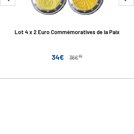
Lot 4 x 2 Euro Commémoratives de la Paix
34€
10
Prix
Prix de base
36€