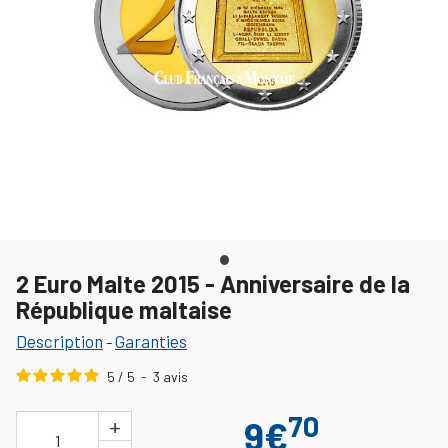
2 Euro Malte 2015 - Anniversaire de la
République maltaise
Description
Garanties
-
5
/
5
-
3
avis
70
+
9€
1