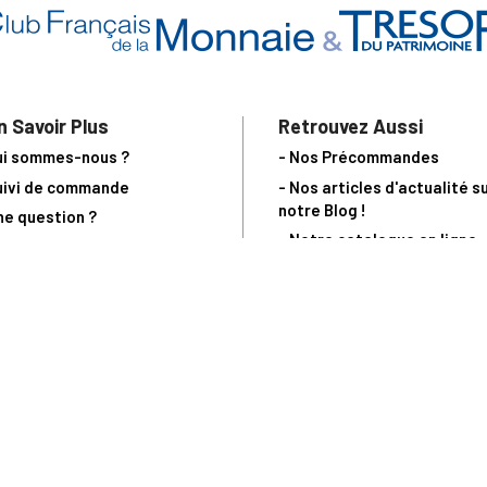
n Savoir Plus
Retrouvez Aussi
ui sommes-nous ?
- Nos Précommandes
uivi de commande
- Nos articles d'actualité s
notre Blog !
ne question ?
- Notre catalogue en ligne
ecevoir un catalogue
- Les objets de collection &
ous contacter
livres sur notre site parten
os partenaires
L’Homme Moderne