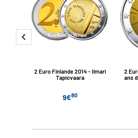
navigate_before
2 Euro Finlande 2014 - Ilmari
2 Eur
Tapiovaara
ans d
80
9€
Prix