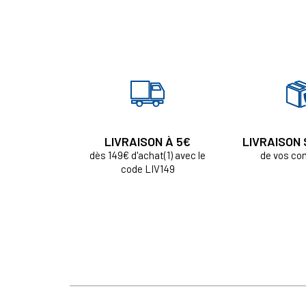
LIVRAISON À 5€
LIVRAISON
dès 149€ d'achat(1) avec le
de vos c
code LIV149