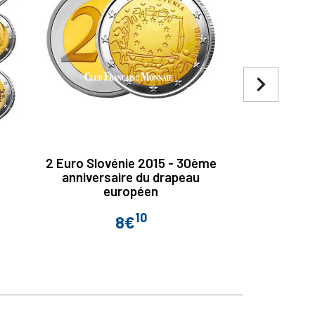
navigate_next
2 Euro Slovénie 2015 - 30ème
2 Euro An
anniversaire du drapeau
Fête du 
européen
10
8€
Prix