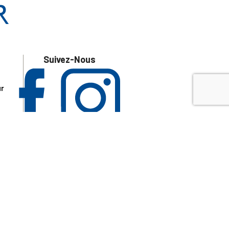
Suivez-Nous
ur
 les
aire