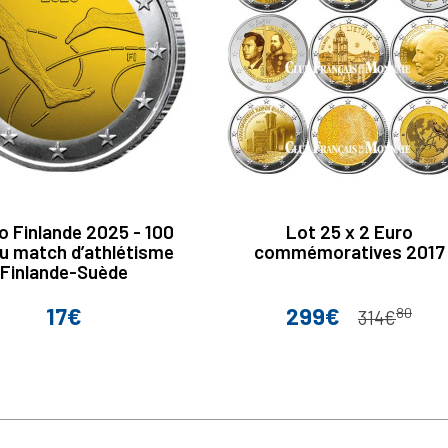
o Finlande 2025 - 100
Lot 25 x 2 Euro
u match d’athlétisme
commémoratives 2017
Finlande-Suède
17€
299€
80
Prix
Prix
Prix de base
314€