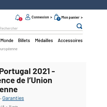
Connexion
Mon panier
0
1
Monde
Billets
Médailles
Accessoires
 européenne
Portugal 2021 -
nce de l’Union
éenne
Garanties
-
/
5
-
11
avis