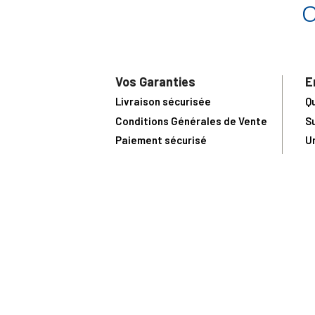
Vos Garanties
E
Livraison sécurisée
Q
Conditions Générales de Vente
S
Paiement sécurisé
U
Satisfait ou remboursé
R
N
N