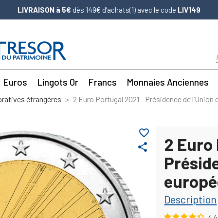
LIVRAISON à 5€
dès 149€ d’achats(1) avec le code
LIV149
Euros
Lingots Or
Francs
Monnaies Anciennes
atives étrangères
2 Euro Portugal 2021 - Présidence de l’Union
favorite_border
2 Euro 
share
Préside
europ
Description
4.4