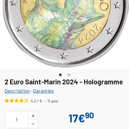
2 Euro Saint-Marin 2024 - Hologramme
Description
Garanties
-
4.2
/
5
-
11
avis
90
+
17€
1
−