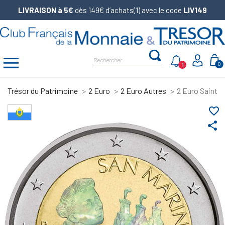
LIVRAISON à 5€
dès 149€ d’achats(1) avec le code
LIV149
1
0
Trésor du Patrimoine
2 Euro
2 Euro Autres
2 Euro Saint-
favorite_border
share