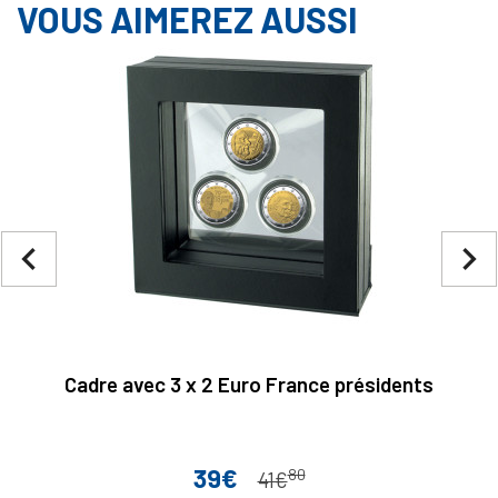
VOUS AIMEREZ AUSSI
navigate_before
navigate_next
Cadre avec 3 x 2 Euro France présidents
39€
80
Prix
Prix de base
41€