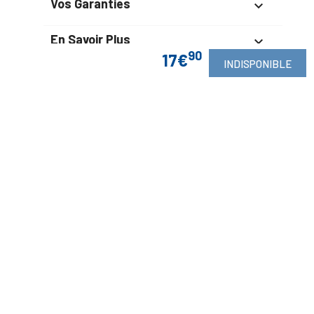
Vos Garanties

En Savoir Plus

90
17€
INDISPONIBLE
Retrouvez Aussi

Suivez-Nous