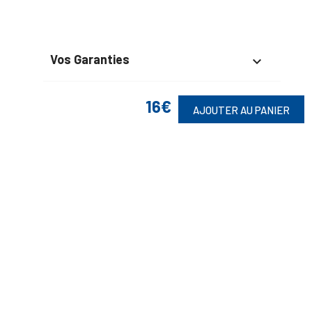
Vos Garanties

En Savoir Plus

16€
AJOUTER AU PANIER
Retrouvez Aussi

Suivez-Nous