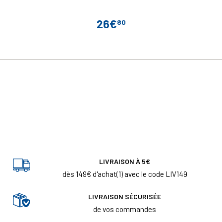
26€
80
Prix
LIVRAISON À 5€
dès 149€ d'achat(1) avec le code LIV149
LIVRAISON SÉCURISÉE
de vos commandes