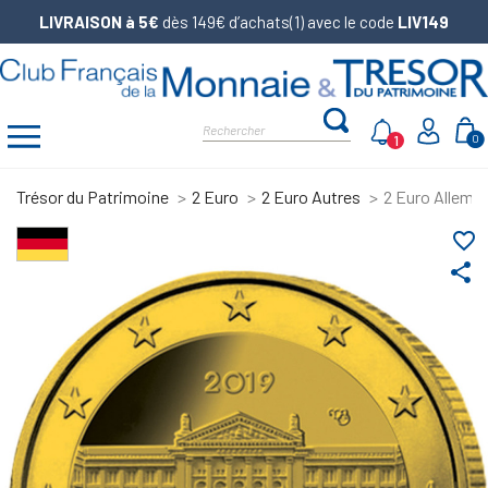
LIVRAISON à 5€
dès 149€ d’achats(1) avec le code
LIV149
1
0
Trésor du Patrimoine
2 Euro
2 Euro Autres
2 Euro Allema
favorite_border
share