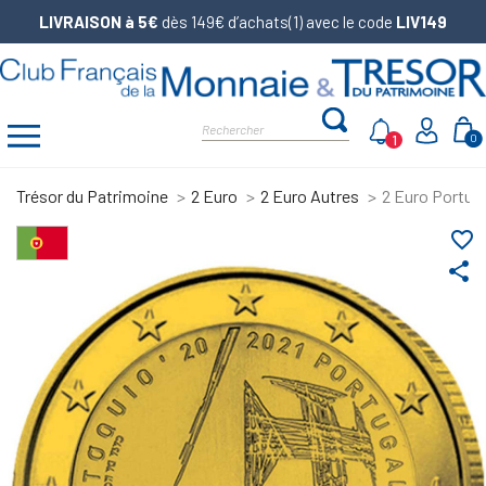
LIVRAISON à 5€
dès 149€ d’achats(1) avec le code
LIV149
1
0
Trésor du Patrimoine
2 Euro
2 Euro Autres
2 Euro Portug
favorite_border
share