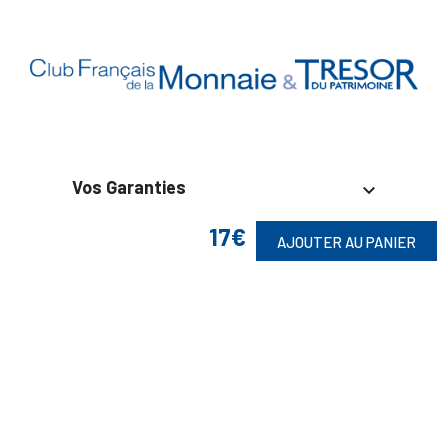
Vos Garanties

17€
En Savoir Plus

AJOUTER AU PANIER
Retrouvez Aussi

Suivez-Nous