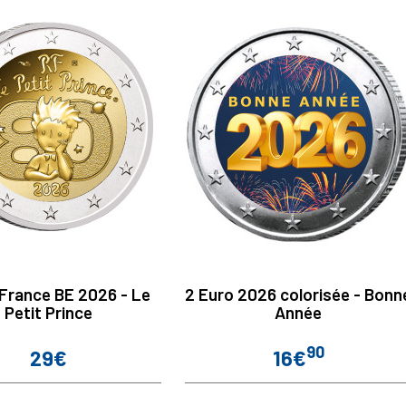
 France BE 2026 - Le
2 Euro 2026 colorisée - Bonn
Petit Prince
Année
90
29€
16€
Prix
Prix