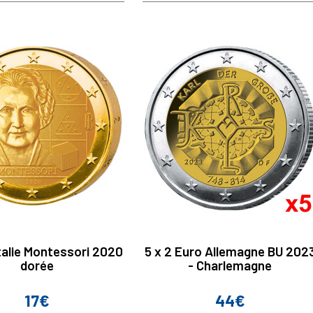
talie Montessori 2020
5 x 2 Euro Allemagne BU 202
dorée
- Charlemagne
17€
44€
Prix
Prix