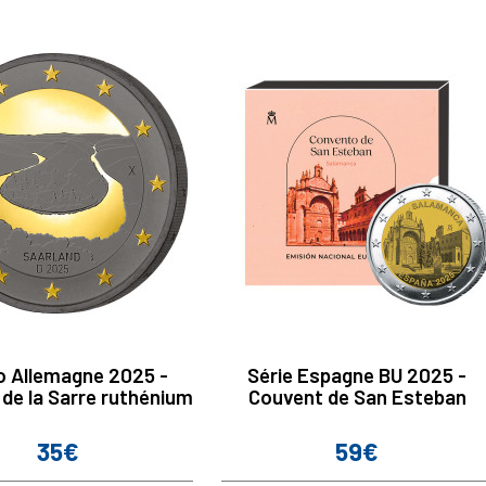
o Allemagne 2025 -
Série Espagne BU 2025 -
de la Sarre ruthénium
Couvent de San Esteban
35€
59€
Prix
Prix