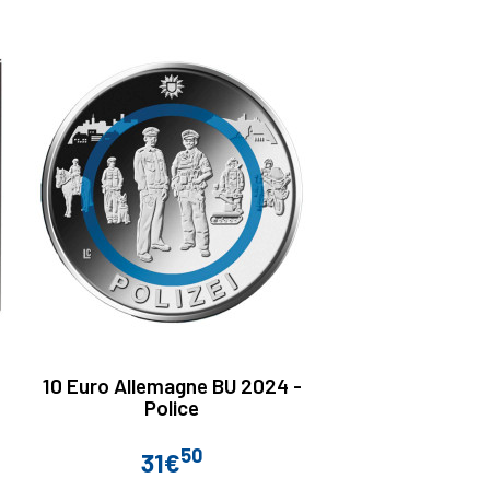
10 Euro Allemagne BU 2024 -
Police
50
31€
Prix