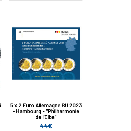
3
5 x 2 Euro Allemagne BU 2023
- Hambourg - "Philharmonie
de lʼElbe"
44€
Prix