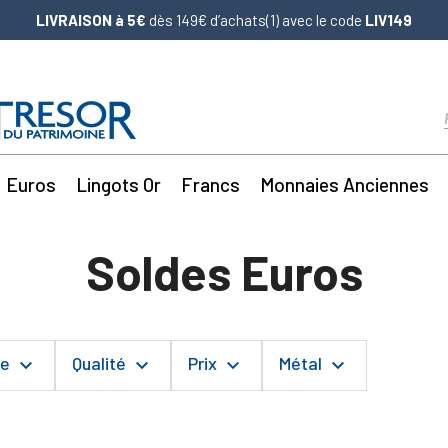
LIVRAISON à 5€
dès 149€ d’achats(1) avec le code
LIV149
Euros
Lingots Or
Francs
Monnaies Anciennes
Soldes Euros
me
Qualité
Prix
Métal
keyboard_arrow_down
keyboard_arrow_down
keyboard_arrow_down
keyboard_arrow_down