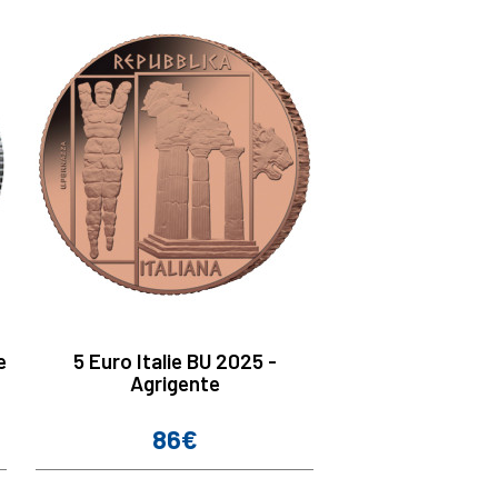
e
5 Euro Italie BU 2025 -
Agrigente
86€
Prix