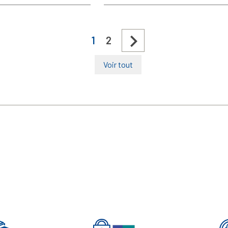

1
2
Voir tout