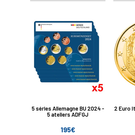
5 séries Allemagne BU 2024 -
2 Euro I
5 ateliers ADFGJ
195€
Prix