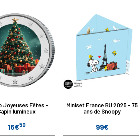
o Joyeuses Fêtes -
Miniset France BU 2025 - 75
Sapin lumineux
ans de Snoopy
50
16€
99€
Prix
Prix