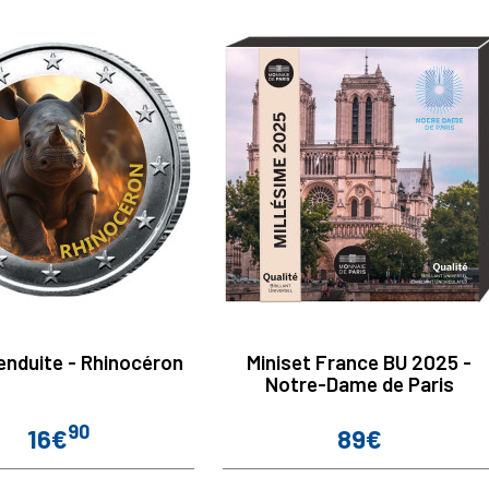
enduite - Rhinocéron
Miniset France BU 2025 -
Notre-Dame de Paris
90
16€
89€
Prix
Prix