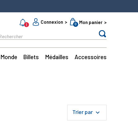
Connexion
Mon panier
0
1
Monde
Billets
Médailles
Accessoires
Trier par
keyboard_arrow_down