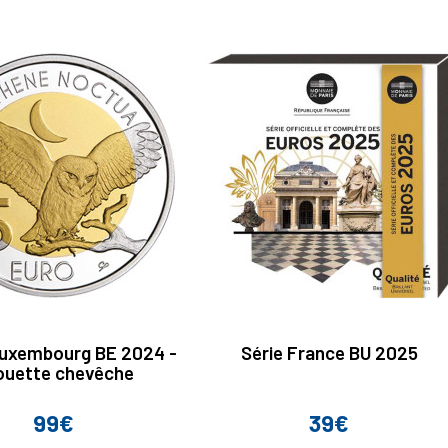
Luxembourg BE 2024 -
Série France BU 2025
ouette chevêche
99€
39€
Prix
Prix