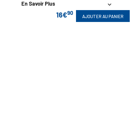
En Savoir Plus

90
16€
AJOUTER AU PANIER
Retrouvez Aussi

Suivez-Nous