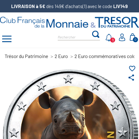
LIVRAISON à 5€
dès 149€ d’achats(1) avec le code
LIV149
1
0
Trésor du Patrimoine
2 Euro
2 Euro commémoratives color
favorite_border
share