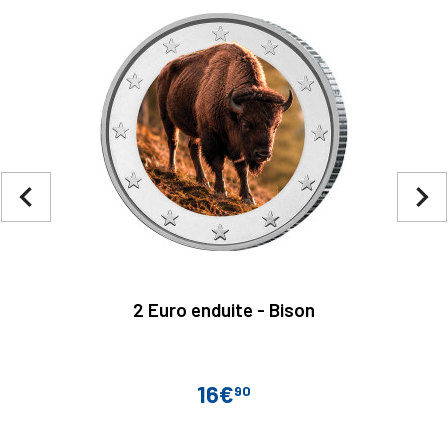
navigate_before
navigate_next
2 Euro enduite - Bison
16€
90
Prix