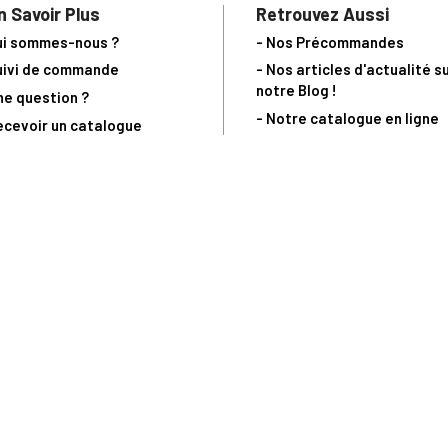
n Savoir Plus
Retrouvez Aussi
ui sommes-nous ?
- Nos Précommandes
uivi de commande
- Nos articles d'actualité s
notre Blog !
ne question ?
- Notre catalogue en ligne
ecevoir un catalogue
- Les objets de collection &
ous contacter
livres sur notre site parten
os partenaires
L’Homme Moderne
nde est sujette à notre acceptation et livrable dans la limite des stocks 
 la livraison à 5 Euros dès 149 Euros d’achat, pour toute commande passée 
précommandes. Code non cumulable avec tout autre Code Privilège.