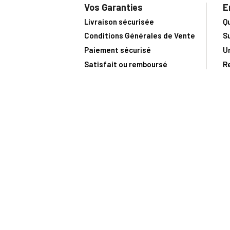
Vos Garanties
E
Livraison sécurisée
Q
Conditions Générales de Vente
S
Paiement sécurisé
U
Satisfait ou remboursé
R
N
N
Toute comma
(1) Avec le code Privilège
LIV149
vous bénéficiez de