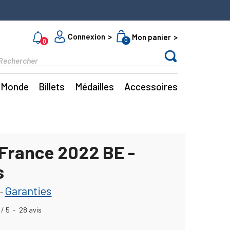
Connexion
Mon panier
0
0
Monde
Billets
Médailles
Accessoires
 France 2022 BE -
s
Garanties
-
/
5
-
28
avis