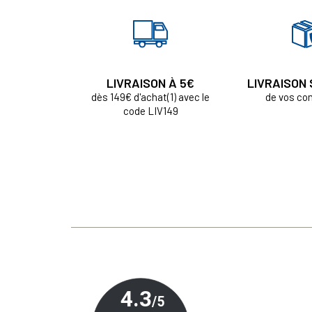
LIVRAISON À 5€
LIVRAISON
dès 149€ d'achat(1) avec le
de vos c
code LIV149