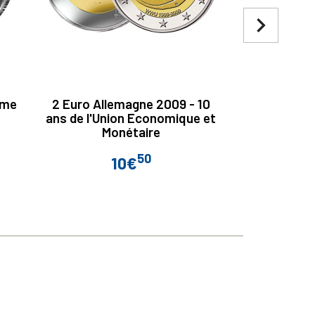
navigate_next
ème
2 Euro Allemagne 2009 - 10
2 Euro Belg
ans de l'Union Economique et
d
Monétaire
50
10€
Prix