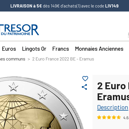
LIVRAISON à 5€
dès 149€ d’achats(1) avec le code
LIV149
Euros
Lingots Or
Francs
Monnaies Anciennes
mes communs
2 Euro France 2022 BE - Eramus
favorite_border
2 Euro
share
Eramu
Description
4.6