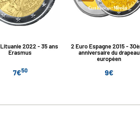
 Lituanie 2022 - 35 ans
2 Euro Espagne 2015 - 30
Erasmus
anniversaire du drapeau
européen
50
7€
9€
Prix
Prix