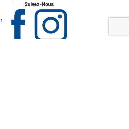
Suivez-Nous
ur
 les
aire
disponibles.
sur le site tresordupatrimoine.fr, hors produits en