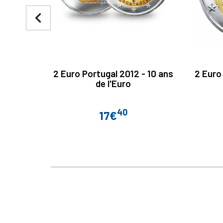
navigate_before
2 Euro Portugal 2012 - 10 ans
2 Euro
de l'Euro
40
17€
Prix