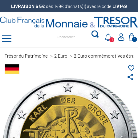
LIVRAISON à 5€
dès 149€ d’achats(1) avec le code
LIV149
1
0
Trésor du Patrimoine
2 Euro
2 Euro commémoratives étran
favorite_border
share