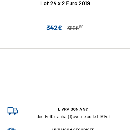
Lot 24 x 2 Euro 2019
342€
90
Prix
Prix de base
360€
LIVRAISON À 5€
dès 149€ d'achat(1) avec le code LIV149
LIVRAISON SÉCURISÉE