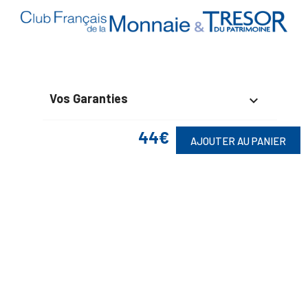
Vos Garanties

En Savoir Plus
44€

AJOUTER AU PANIER
Retrouvez Aussi

Suivez-Nous