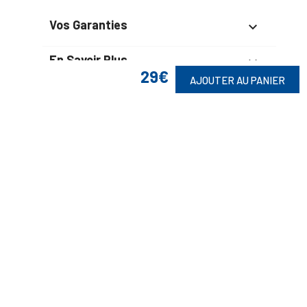
Vos Garanties

En Savoir Plus

29€
AJOUTER AU PANIER
Retrouvez Aussi

Suivez-Nous