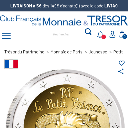
LIVRAISON à 5€
dès 149€ d’achats(1) avec le code
LIV149
1
0
Trésor du Patrimoine
Monnaie de Paris
Jeunesse
Petit P
favorite_border
share