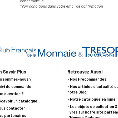
concernant
ici
*Voir conditions dans votre email de confirmation
n Savoir Plus
Retrouvez Aussi
ui sommes-nous ?
- Nos Précommandes
uivi de commande
- Nos articles d'actualité s
notre Blog !
ne question ?
- Notre catalogue en ligne
ecevoir un catalogue
- Les objets de collection &
ous contacter
livres sur notre site parten
os partenaires
L’Homme Moderne