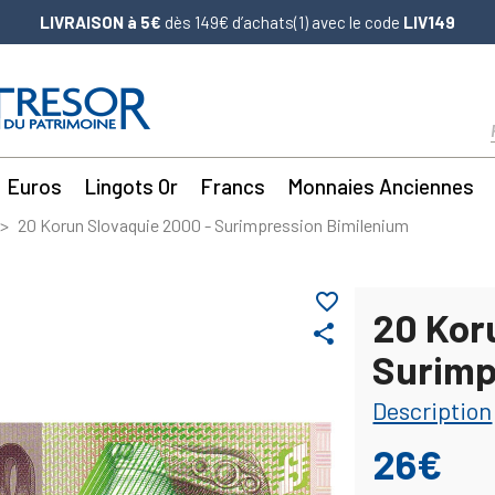
LIVRAISON à 5€
dès 149€ d’achats(1) avec le code
LIV149
Euros
Lingots Or
Francs
Monnaies Anciennes
20 Korun Slovaquie 2000 - Surimpression Bimilenium
favorite_border
20 Kor
share
Surimp
Description
26€