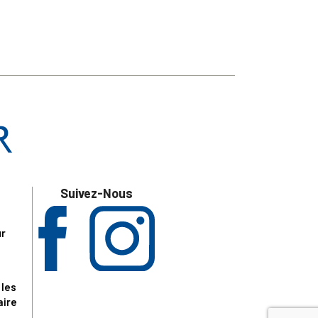
Suivez-Nous
ur
 les
aire