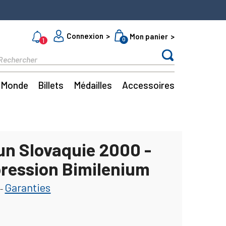
Connexion
Mon panier
0
1
Monde
Billets
Médailles
Accessoires
un Slovaquie 2000 -
ression Bimilenium
Garanties
-