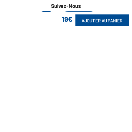
Suivez-Nous
19€
AJOUTER AU PANIER
Toute commande est sujette à notre acceptation et livrable dans la