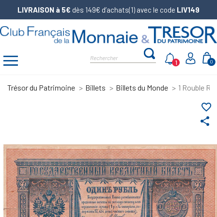
LIVRAISON à 5€
dès 149€ d’achats(1) avec le code
LIV149
1
0
Trésor du Patrimoine
Billets
Billets du Monde
1 Rouble Ru
favorite_border
share